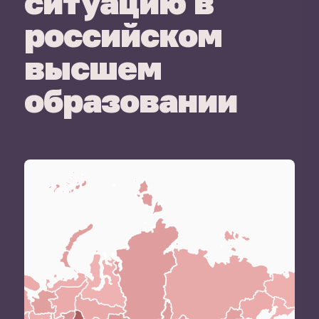
ситуацию в
российском
высшем
образовании