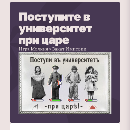
Поступите в
университет
при царе
Игра Молния × Закат Империи